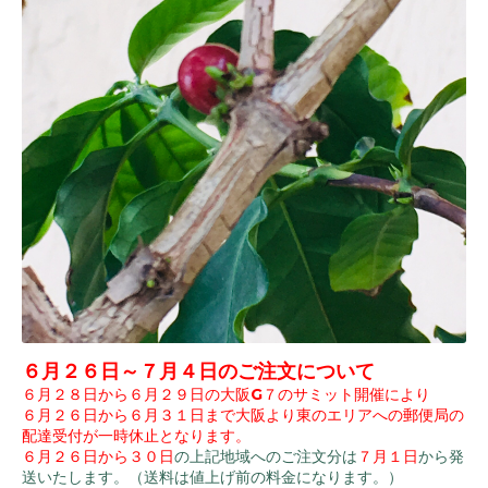
６月２６日～７月４日のご注文について
６月２８日から６月２９日の大阪G７のサミット開催により
６月２６日から６月３１日まで大阪より東のエリアへの郵便局の
配達受付が一時休止となります。
６月２６日から３０日
の上記地域へのご注文分は
７月１日
から発
送いたします。（送料は値上げ前の料金になります。）